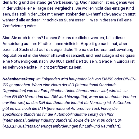
den Erfolg und die ständige Verbesserung. Und natürlich ist es, genau wie
in der Schule, eine Frage des Vergleichs. Sie wollen nicht das einzige Kind
sein, das still in der Ecke mit einem stinkenden Ei-Thunfisch-Sandwich sitzt,
während alle anderen ihr schickes Sushi essen ... was in diesem Fall eine
Zertifizierung wäre.
Sind Sie noch bei uns? Lassen Sie uns deutlicher werden, falls diese
Anspielung auf Ihre Kindheit Ihnen vielleicht Appetit gemacht hat, aber
eben auf Sushi statt auf das eigentliche Thema der Lieferantenbewertung.
Reputation ist in der Geschäftswelt essenziell, und heutzutage ist es quasi
eine Notwendigkeit, nach ISO 9001 zertifiziert zu sein. Gerade in Europa ist
es sehr von Nachteil, nicht zertifiziert zu sein.
Nebenbemerkung:
Im Folgenden wird hauptsächlich von EN-ISO oder DIN-EN-
ISO gesprochen. Wenn eine Norm der ISO (International Standards
Organisation) von der Europäischen Union übernommen wird, wird sie zu
einer EN-ISO-Norm. Und das DIN wird hinzugefügt, wenn die deutsche Version
erwähnt wird, da das DIN das Deutsche Institut für Normung ist. Außerdem
gibt es u.a. noch die IATF (International Automotive Task Force, die
spezifische Standards für die Automobilindustrie setzt), den IRIS
(International Railway Industry Standard) sowie die EN 9100 oder QSF
(A,B,C,D: Qualitätssicherungsanforderungen für Luft- und Raumfahrt).