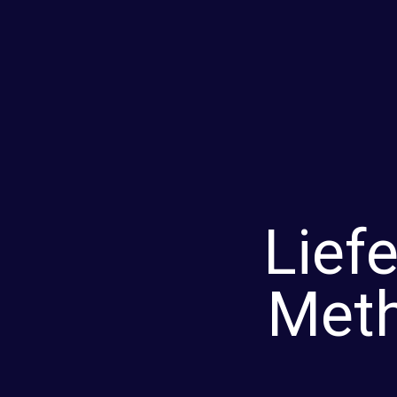
Lief
Meth