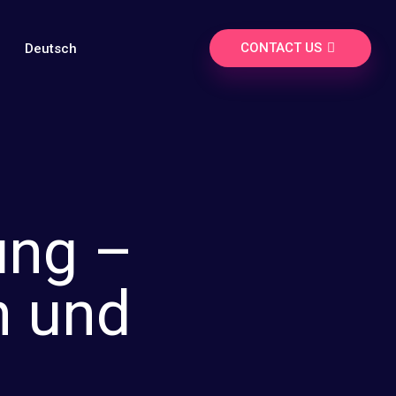
CONTACT US
Deutsch
ung –
n und