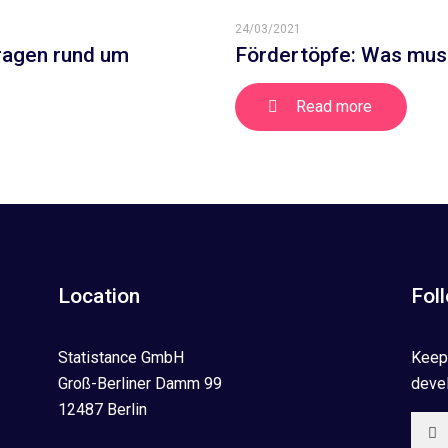
24/03/2021
Fragen rund um
Fördertöpfe: Was mus
Read more
Location
Fol
Statistance GmbH
Keep 
Groß-Berliner Damm 99
devel
12487 Berlin